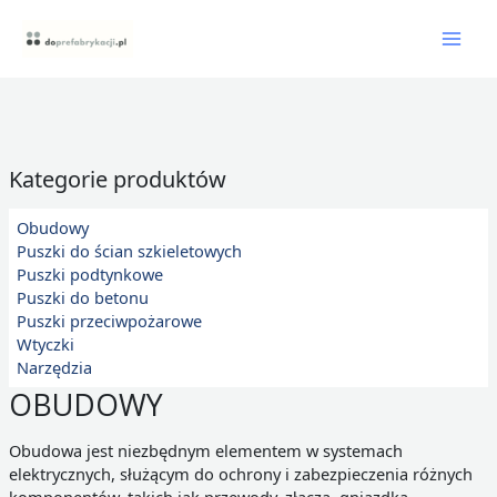
Skip
Mai
to
content
Men
Kategorie produktów
Obudowy
Puszki do ścian szkieletowych
Puszki podtynkowe
Puszki do betonu
Puszki przeciwpożarowe
Wtyczki
Narzędzia
OBUDOWY
Obudowa jest niezbędnym elementem w systemach
elektrycznych, służącym do ochrony i zabezpieczenia różnych
komponentów, takich jak przewody, złącza, gniazdka,