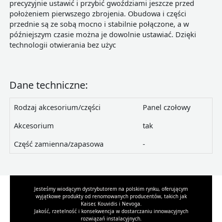
precyzyjnie ustawić i przybić gwoździami jeszcze przed
położeniem pierwszego zbrojenia. Obudowa i części
przednie są ze sobą mocno i stabilnie połączone, a w
późniejszym czasie można je dowolnie ustawiać. Dzięki
technologii otwierania bez użyc
Dane techniczne:
Rodzaj akcesorium/części
Panel czołowy
Akcesorium
tak
Część zamienna/zapasowa
-
Jesteśmy wiodącym dystrybutorem na polskim rynku, oferującym
wyjątkowe produkty od renomowanych producentów, takich jak
Kaiser, Kouvidis i Nevoga.
Jakość, rzetelność i konsekwencja w dostarczaniu innowacyjnych
rozwiązań instalacyjnych.