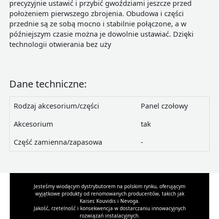
precyzyjnie ustawić i przybić gwoździami jeszcze przed
położeniem pierwszego zbrojenia. Obudowa i części
przednie są ze sobą mocno i stabilnie połączone, a w
późniejszym czasie można je dowolnie ustawiać. Dzięki
technologii otwierania bez uży
Dane techniczne:
Rodzaj akcesorium/części
Panel czołowy
Akcesorium
tak
Część zamienna/zapasowa
-
Jesteśmy wiodącym dystrybutorem na polskim rynku, oferującym
wyjątkowe produkty od renomowanych producentów, takich jak
Kaiser, Kouvidis i Nevoga.
Jakość, rzetelność i konsekwencja w dostarczaniu innowacyjnych
rozwiązań instalacyjnych.