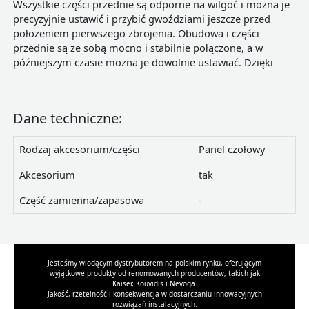
Wszystkie części przednie są odporne na wilgoć i można je
precyzyjnie ustawić i przybić gwoździami jeszcze przed
położeniem pierwszego zbrojenia. Obudowa i części
przednie są ze sobą mocno i stabilnie połączone, a w
późniejszym czasie można je dowolnie ustawiać. Dzięki
Dane techniczne:
Rodzaj akcesorium/części
Panel czołowy
Akcesorium
tak
Część zamienna/zapasowa
-
Jesteśmy wiodącym dystrybutorem na polskim rynku, oferującym
wyjątkowe produkty od renomowanych producentów, takich jak
Kaiser, Kouvidis i Nevoga.
Jakość, rzetelność i konsekwencja w dostarczaniu innowacyjnych
rozwiązań instalacyjnych.