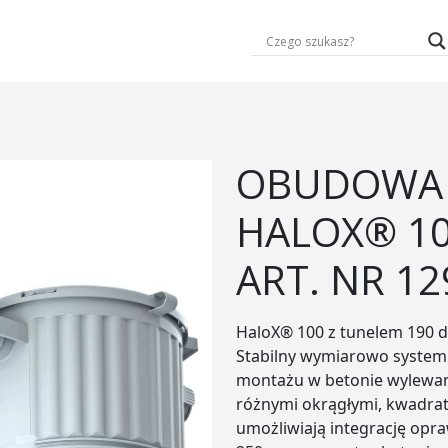
OBUDOWA 
HALOX® 10
ART. NR 12
HaloX® 100 z tunelem 190 d
Stabilny wymiarowo syste
montażu w betonie wylewan
różnymi okrągłymi, kwadrat
umożliwiają integrację opr