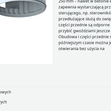
250 mm – nawet w betonie 
zapewnia wystarczającą prz
sterującego, np. sterownikó
przedłużające służą do zwi
części przednie są odporne 
przybić gwoździami jeszcze
Obudowa i części przednie s
późniejszym czasie można je
otwierania bez użycia na
iowych
wych