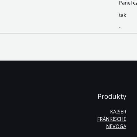
Panel c
tak
-
Produkty
KAISER
FRÄNKISCHE
NEVOGA