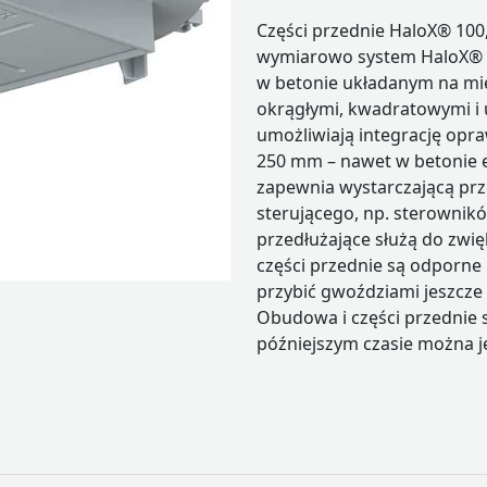
Części przednie HaloX® 100,
wymiarowo system HaloX® 
w betonie układanym na mie
okrągłymi, kwadratowymi i 
umożliwiają integrację opr
250 mm – nawet w betonie 
zapewnia wystarczającą prz
sterującego, np. sterownikó
przedłużające służą do zwi
części przednie są odporne 
przybić gwoździami jeszcze
Obudowa i części przednie s
późniejszym czasie można j