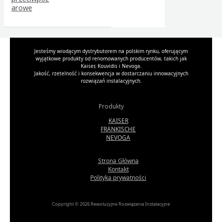
arowe
Jesteśmy wiodącym dystrybutorem na polskim rynku, oferującym
wyjątkowe produkty od renomowanych producentów, takich jak
Kaiser, Kouvidis i Nevoga.
Jakość, rzetelność i konsekwencja w dostarczaniu innowacyjnych
rozwiązań instalacyjnych.
Produkty
KAISER
FRÄNKISCHE
NEVOGA
Strona Główna
Kontakt
Polityka prywatności
Copyright © 2026 Rewolucyjne Rozwiązania Instalacyjne