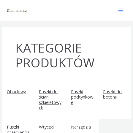
Skip
Mai
to
content
Men
KATEGORIE
PRODUKTÓW
Obudowy
Puszki do
Puszki
Puszki do
ścian
podtynkow
betonu
szkieletowy
e
ch
Puszki
Wtyczki
Narzędzia
przeciwpoż