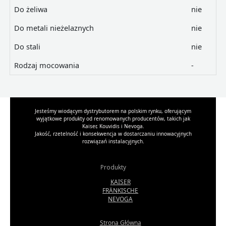
Do żeliwa
nie
Do metali nieżelaznych
nie
Do stali
nie
Rodzaj mocowania
-
Jesteśmy wiodącym dystrybutorem na polskim rynku, oferującym
wyjątkowe produkty od renomowanych producentów, takich jak
Kaiser, Kouvidis i Nevoga.
Jakość, rzetelność i konsekwencja w dostarczaniu innowacyjnych
rozwiązań instalacyjnych.
Produkty
KAISER
FRÄNKISCHE
NEVOGA
Strona Główna