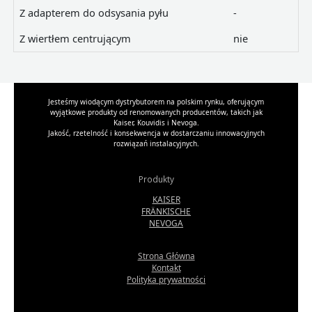
Z adapterem do odsysania pyłu
-
Z wiertłem centrującym
nie
Jesteśmy wiodącym dystrybutorem na polskim rynku, oferującym
wyjątkowe produkty od renomowanych producentów, takich jak
Kaiser, Kouvidis i Nevoga.
Jakość, rzetelność i konsekwencja w dostarczaniu innowacyjnych
rozwiązań instalacyjnych.
Produkty
KAISER
FRÄNKISCHE
NEVOGA
Strona Główna
Kontakt
Polityka prywatności