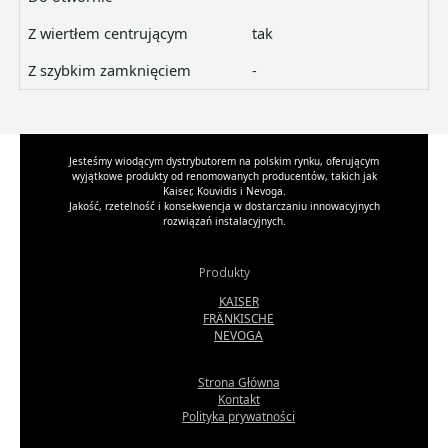
Z wiertłem centrującym
tak
Z szybkim zamknięciem
-
Jesteśmy wiodącym dystrybutorem na polskim rynku, oferującym
wyjątkowe produkty od renomowanych producentów, takich jak
Kaiser, Kouvidis i Nevoga.
Jakość, rzetelność i konsekwencja w dostarczaniu innowacyjnych
rozwiązań instalacyjnych.
Produkty
KAISER
FRÄNKISCHE
NEVOGA
Strona Główna
Kontakt
Polityka prywatności