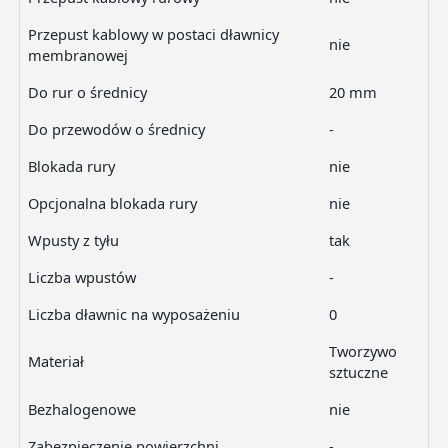
Przepust kablowy w postaci dławnicy
nie
membranowej
Do rur o średnicy
20 mm
Do przewodów o średnicy
-
Blokada rury
nie
Opcjonalna blokada rury
nie
Wpusty z tyłu
tak
Liczba wpustów
-
Liczba dławnic na wyposażeniu
0
Tworzywo
Materiał
sztuczne
Bezhalogenowe
nie
Zabezpieczenie powierzchni
-