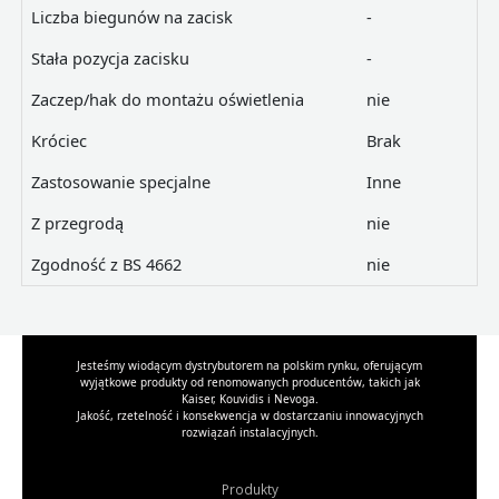
Liczba biegunów na zacisk
-
Stała pozycja zacisku
-
Zaczep/hak do montażu oświetlenia
nie
Króciec
Brak
Zastosowanie specjalne
Inne
Z przegrodą
nie
Zgodność z BS 4662
nie
Jesteśmy wiodącym dystrybutorem na polskim rynku, oferującym
wyjątkowe produkty od renomowanych producentów, takich jak
Kaiser, Kouvidis i Nevoga.
Jakość, rzetelność i konsekwencja w dostarczaniu innowacyjnych
rozwiązań instalacyjnych.
Produkty