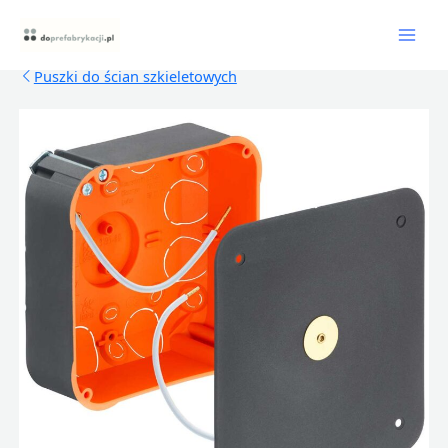
Skip
Mai
to
content
Men
Puszki do ścian szkieletowych