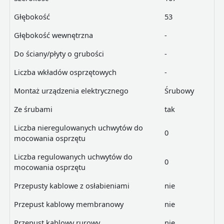
Głębokość
53
Głębokość wewnętrzna
-
Do ściany/płyty o grubości
-
Liczba wkładów osprzętowych
-
Montaż urządzenia elektrycznego
Śrubowy
Ze śrubami
tak
Liczba nieregulowanych uchwytów do
0
mocowania osprzętu
Liczba regulowanych uchwytów do
0
mocowania osprzętu
Przepusty kablowe z osłabieniami
nie
Przepust kablowy membranowy
nie
Przepust kablowy rurowy
nie