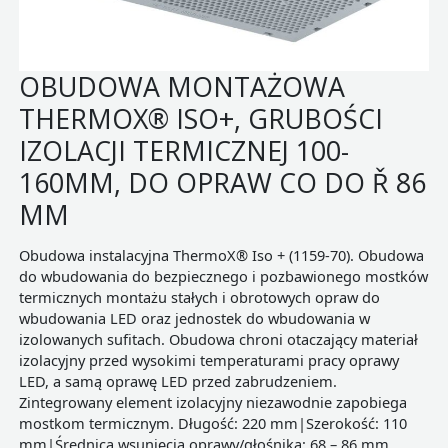
OBUDOWA MONTAŻOWA
THERMOX® ISO+, GRUBOŚCI
IZOLACJI TERMICZNEJ 100-
160MM, DO OPRAW CO DO Ř 86
MM
Obudowa instalacyjna ThermoX® Iso + (1159-70). Obudowa
do wbudowania do bezpiecznego i pozbawionego mostków
termicznych montażu stałych i obrotowych opraw do
wbudowania LED oraz jednostek do wbudowania w
izolowanych sufitach. Obudowa chroni otaczający materiał
izolacyjny przed wysokimi temperaturami pracy oprawy
LED, a samą oprawę LED przed zabrudzeniem.
Zintegrowany element izolacyjny niezawodnie zapobiega
mostkom termicznym. Długość: 220 mm|Szerokość: 110
mm|Średnica wsunięcia oprawy/głośnika: 68 – 86 mm