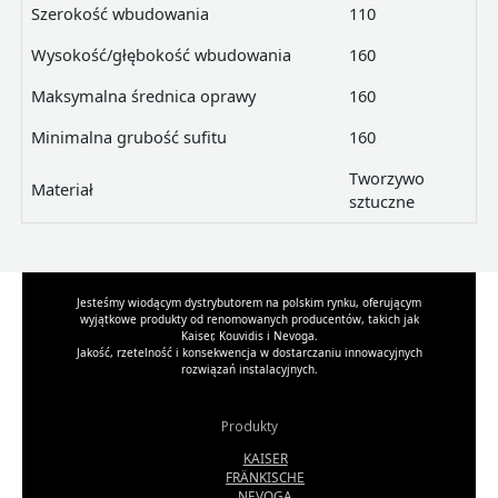
Szerokość wbudowania
110
Wysokość/głębokość wbudowania
160
Maksymalna średnica oprawy
160
Minimalna grubość sufitu
160
Tworzywo
Materiał
sztuczne
Jesteśmy wiodącym dystrybutorem na polskim rynku, oferującym
wyjątkowe produkty od renomowanych producentów, takich jak
Kaiser, Kouvidis i Nevoga.
Jakość, rzetelność i konsekwencja w dostarczaniu innowacyjnych
rozwiązań instalacyjnych.
Produkty
KAISER
FRÄNKISCHE
NEVOGA