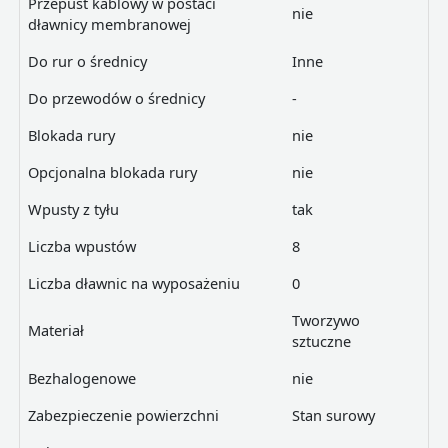
Przepust kablowy w postaci
nie
dławnicy membranowej
Do rur o średnicy
Inne
Do przewodów o średnicy
-
Blokada rury
nie
Opcjonalna blokada rury
nie
Wpusty z tyłu
tak
Liczba wpustów
8
Liczba dławnic na wyposażeniu
0
Tworzywo
Materiał
sztuczne
Bezhalogenowe
nie
Zabezpieczenie powierzchni
Stan surowy