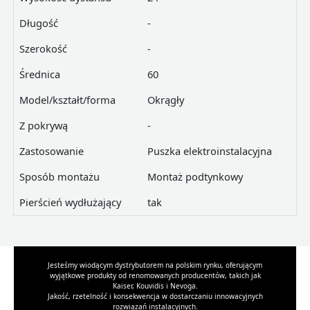
Długość
-
Szerokość
-
Średnica
60
Model/kształt/forma
Okrągły
Z pokrywą
-
Zastosowanie
Puszka elektroinstalacyjna
Sposób montażu
Montaż podtynkowy
Pierścień wydłużający
tak
Jesteśmy wiodącym dystrybutorem na polskim rynku, oferującym
wyjątkowe produkty od renomowanych producentów, takich jak
Kaiser, Kouvidis i Nevoga.
Jakość, rzetelność i konsekwencja w dostarczaniu innowacyjnych
rozwiązań instalacyjnych.