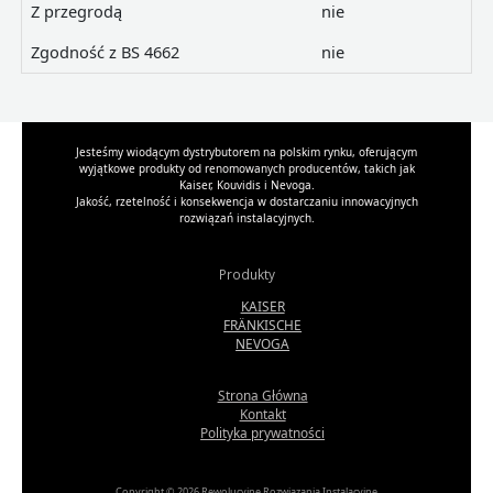
Z przegrodą
nie
Zgodność z BS 4662
nie
Jesteśmy wiodącym dystrybutorem na polskim rynku, oferującym
wyjątkowe produkty od renomowanych producentów, takich jak
Kaiser, Kouvidis i Nevoga.
Jakość, rzetelność i konsekwencja w dostarczaniu innowacyjnych
rozwiązań instalacyjnych.
Produkty
KAISER
FRÄNKISCHE
NEVOGA
Strona Główna
Kontakt
Polityka prywatności
Copyright © 2026 Rewolucyjne Rozwiązania Instalacyjne