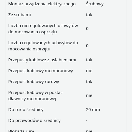
Montaż urządzenia elektrycznego
Śrubowy
Ze śrubami
tak
Liczba nieregulowanych uchwytów
0
do mocowania osprzętu
Liczba regulowanych uchwytów do
0
mocowania osprzętu
Przepusty kablowe z osłabieniami
tak
Przepust kablowy membranowy
nie
Przepust kablowy rurowy
tak
Przepust kablowy w postaci
nie
dławnicy membranowej
Do rur o średnicy
20 mm
Do przewodów o średnicy
-
Blokada rury
nie