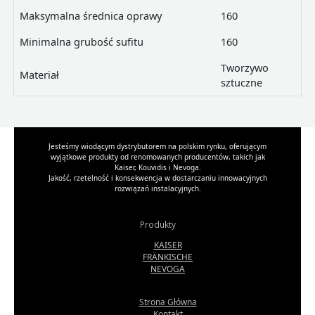
Maksymalna średnica oprawy
160
Minimalna grubość sufitu
160
Tworzywo
Materiał
sztuczne
Jesteśmy wiodącym dystrybutorem na polskim rynku, oferującym
wyjątkowe produkty od renomowanych producentów, takich jak
Kaiser, Kouvidis i Nevoga.
Jakość, rzetelność i konsekwencja w dostarczaniu innowacyjnych
rozwiązań instalacyjnych.
Produkty
KAISER
FRÄNKISCHE
NEVOGA
Strona Główna
Kontakt