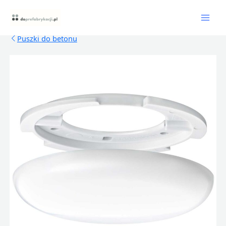
Skip
Mai
to
content
Men
Puszki do betonu