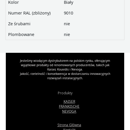
Kolor
Biały
Numer RAL (zbliżony)
9010
Ze śrubami
nie
Plombowane
nie
Jesteśmy wiodącym dystrybutorem na polskim rynku, oferującym
wyjątkowe produkty od renomowanych producentów, takich jak
Kaiser, Kouvidis i Nevoga.
Jakość, rzetelność i konsekwencja w dostarczaniu innowacyjnych
rozwiązań instalacyjnych.
Produkty
KAISER
FRÄNKISCHE
NEVOGA
Strona Główna
Kontakt