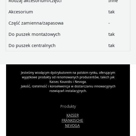
Rodzaj akcesorium/części
Inne
Akcesorium
tak
Część zamienna/zapasowa
-
Do puszek montażowych
tak
Do puszek centralnych
tak
Jesteśmy wiodącym dystrybutorem na polskim rynku, oferującym
wyjątkowe produkty od renomowanych producentów, takich jak
Kaiser, Kouvidis i Nevoga.
Jakość, rzetelność i konsekwencja w dostarczaniu innowacyjnych
rozwiązań instalacyjnych.
Produkty
KAISER
FRÄNKISCHE
NEVOGA