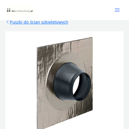
Skip
Mai
to
content
Men
Puszki do ścian szkieletowych