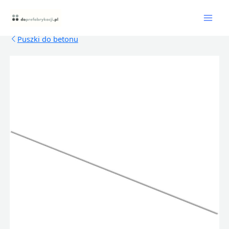
Skip
Mai
to
content
Men
Puszki do betonu