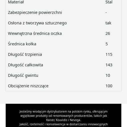
Materiał
Stal
Zabezpieczenie powierzchni
-
Osłona z tworzywa sztucznego
tak
Wewnętrzna średnica oczka
26
Średnica kołka
5
Długość trzpienia
115
Długość całkowita
143
Długość gwintu
10
Obciążenie niszczące
100
Jesteśmy wiodącym dystrybutorem na polskim rynku, oferującym
wyjątkowe produkty od renomowanych producentów, takich jak
Kaiser, Kouvidis i Nevoga.
Jakość, rzetelność i konsekwencja w dostarczaniu innowacyjnych