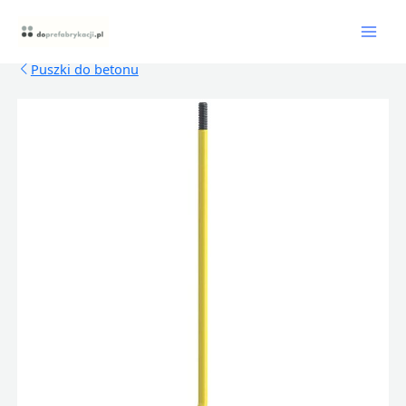
Skip
Mai
to
content
Men
Puszki do betonu