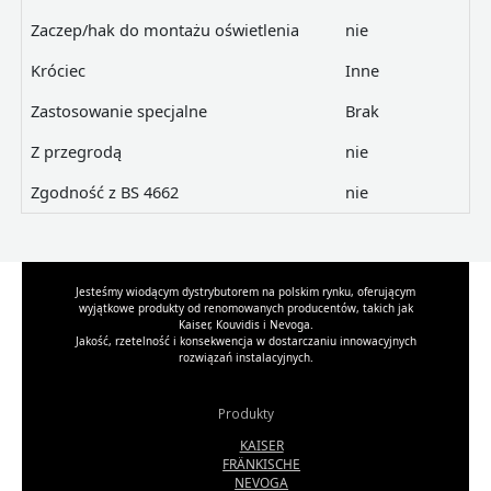
Zaczep/hak do montażu oświetlenia
nie
Króciec
Inne
Zastosowanie specjalne
Brak
Z przegrodą
nie
Zgodność z BS 4662
nie
Jesteśmy wiodącym dystrybutorem na polskim rynku, oferującym
wyjątkowe produkty od renomowanych producentów, takich jak
Kaiser, Kouvidis i Nevoga.
Jakość, rzetelność i konsekwencja w dostarczaniu innowacyjnych
rozwiązań instalacyjnych.
Produkty
KAISER
FRÄNKISCHE
NEVOGA