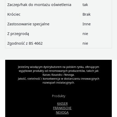
Zaczep/hak do montażu oświetlenia
tak
Króciec
Brak
Zastosowanie specjalne
Inne
Z przegrodą
nie
Zgodność z BS 4662
nie
Jesteśmy wiodącym dystrybutorem na polskim rynku, oferującym
wyjątkowe produkty od renomowanych producentów, takich jak
Kaiser, Kouvidis i Nevoga.
Jakość, rzetelność i konsekwencja w dostarczaniu innowacyjnych
rozwiązań instalacyjnych.
Produkty
KAISER
FRÄNKISCHE
NEVOGA