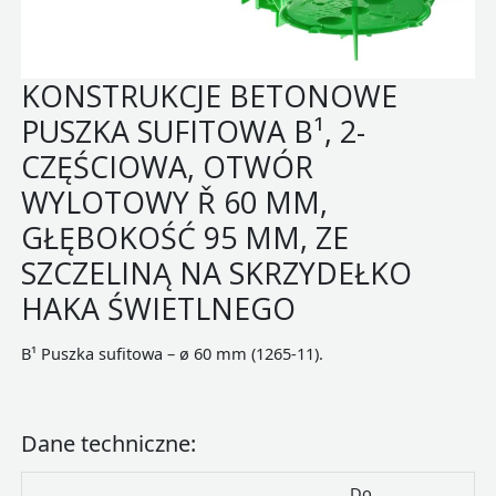
KONSTRUKCJE BETONOWE
PUSZKA SUFITOWA B¹, 2-
CZĘŚCIOWA, OTWÓR
WYLOTOWY Ř 60 MM,
GŁĘBOKOŚĆ 95 MM, ZE
SZCZELINĄ NA SKRZYDEŁKO
HAKA ŚWIETLNEGO
B¹ Puszka sufitowa – ø 60 mm (1265-11).
Dane techniczne:
Do