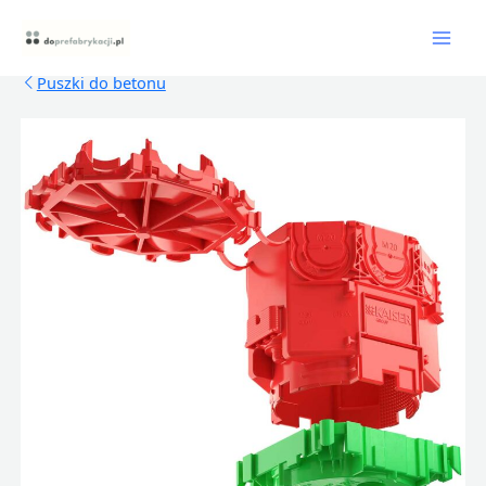
Skip
Mai
to
content
Men
Puszki do betonu