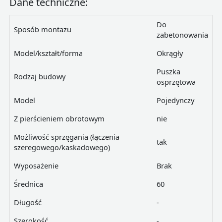
Dane techniczne:
Do
Sposób montażu
zabetonowania
Model/kształt/forma
Okrągły
Puszka
Rodzaj budowy
osprzętowa
Model
Pojedynczy
Z pierścieniem obrotowym
nie
Możliwość sprzęgania (łączenia
tak
szeregowego/kaskadowego)
Wyposażenie
Brak
Średnica
60
Długość
-
Szerokość
-