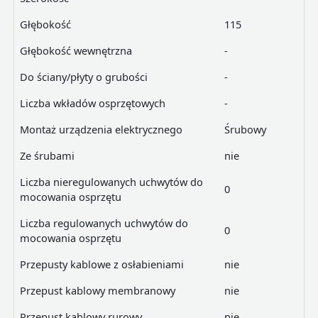
Głębokość
115
Głębokość wewnętrzna
-
Do ściany/płyty o grubości
-
Liczba wkładów osprzętowych
-
Montaż urządzenia elektrycznego
Śrubowy
Ze śrubami
nie
Liczba nieregulowanych uchwytów do
0
mocowania osprzętu
Liczba regulowanych uchwytów do
0
mocowania osprzętu
Przepusty kablowe z osłabieniami
nie
Przepust kablowy membranowy
nie
Przepust kablowy rurowy
nie