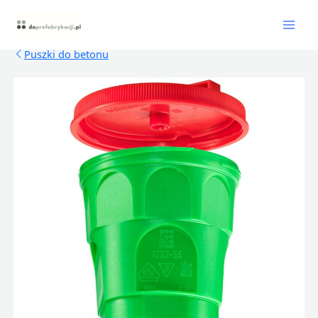
Skip
Mai
to
content
Men
Puszki do betonu