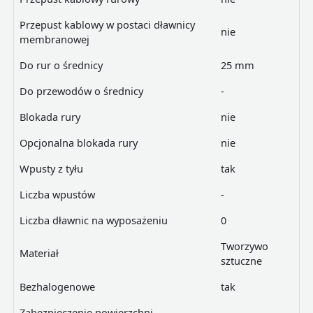
Przepust kablowy w postaci dławnicy
nie
membranowej
Do rur o średnicy
25 mm
Do przewodów o średnicy
-
Blokada rury
nie
Opcjonalna blokada rury
nie
Wpusty z tyłu
tak
Liczba wpustów
-
Liczba dławnic na wyposażeniu
0
Tworzywo
Materiał
sztuczne
Bezhalogenowe
tak
Zabezpieczenie powierzchni
-