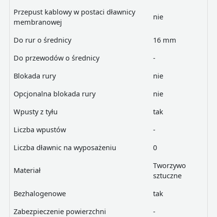
Przepust kablowy w postaci dławnicy
nie
membranowej
Do rur o średnicy
16 mm
Do przewodów o średnicy
-
Blokada rury
nie
Opcjonalna blokada rury
nie
Wpusty z tyłu
tak
Liczba wpustów
-
Liczba dławnic na wyposażeniu
0
Tworzywo
Materiał
sztuczne
Bezhalogenowe
tak
Zabezpieczenie powierzchni
-