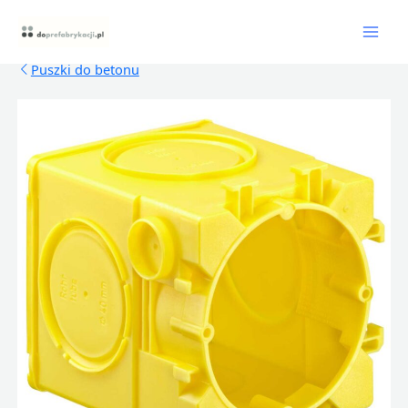
Skip
Mai
to
content
Men
Puszki do betonu