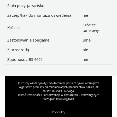
Stała pozycja zacisku
-
Zaczep/hak do montażu oświetlenia
nie
Króciec
Króciec
tunelowy
Zastosowanie specjalne
Inne
Z przegrodą
nie
Zgodność z BS 4662
nie
Jesteśmy wiodącym dystrybutorem na polskim rynku, oferującym
wyjątkowe produkty od renomowanych producentów, takich jak
Kaiser, Kouvidis i Nevoga.
Jakość, rzetelność i konsekwencja w dostarczaniu innowacyjnych
rozwiązań instalacyjnych.
Produkty