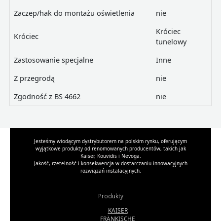
Zaczep/hak do montażu oświetlenia
nie
Króciec
Króciec
tunelowy
Zastosowanie specjalne
Inne
Z przegrodą
nie
Zgodność z BS 4662
nie
Jesteśmy wiodącym dystrybutorem na polskim rynku, oferującym
wyjątkowe produkty od renomowanych producentów, takich jak
Kaiser, Kouvidis i Nevoga.
Jakość, rzetelność i konsekwencja w dostarczaniu innowacyjnych
rozwiązań instalacyjnych.
Produkty
KAISER
FRÄNKISCHE