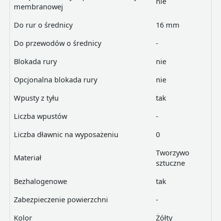
nie
membranowej
Do rur o średnicy
16 mm
Do przewodów o średnicy
-
Blokada rury
nie
Opcjonalna blokada rury
nie
Wpusty z tyłu
tak
Liczba wpustów
-
Liczba dławnic na wyposażeniu
0
Tworzywo
Materiał
sztuczne
Bezhalogenowe
tak
Zabezpieczenie powierzchni
-
Kolor
Żółty