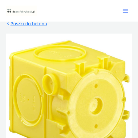
Skip
Mai
to
content
Men
Puszki do betonu