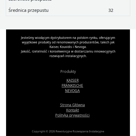
Średnica przepustu
32
Jesteśmy wiodącym dystrybutorem na polskim rynku, oferującym
wyjątkowe produkty od renomowanych producentów, takich jak
Kaiser, Kouvidis i Nevoga.
Jakość, rzetelność i konsekwencja w dostarczaniu innowacyjnych
rozwiązań instalacyjnych.
Produkty
KAISER
FRÄNKISCHE
NEVOGA
Strona Główna
Kontakt
Polityka prywatności
Copyright © 2026 Rewolucyjne Rozwiązania Instalacyjne