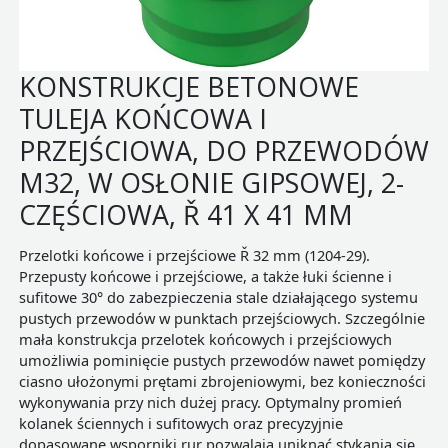
KONSTRUKCJE BETONOWE
TULEJA KOŃCOWA I
PRZEJŚCIOWA, DO PRZEWODÓW
M32, W OSŁONIE GIPSOWEJ, 2-
CZĘŚCIOWA, Ř 41 X 41 MM
Przelotki końcowe i przejściowe Ř 32 mm (1204-29).
Przepusty końcowe i przejściowe, a także łuki ścienne i
sufitowe 30° do zabezpieczenia stale działającego systemu
pustych przewodów w punktach przejściowych. Szczególnie
mała konstrukcja przelotek końcowych i przejściowych
umożliwia pominięcie pustych przewodów nawet pomiędzy
ciasno ułożonymi prętami zbrojeniowymi, bez konieczności
wykonywania przy nich dużej pracy. Optymalny promień
kolanek ściennych i sufitowych oraz precyzyjnie
dopasowane wsporniki rur pozwalają uniknąć stykania się