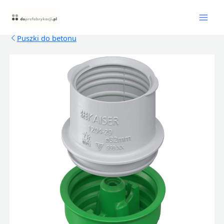
Skip
Mai
to
content
Men
Puszki do betonu