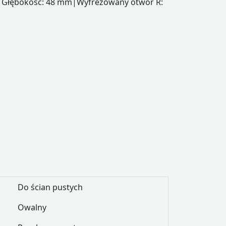
. Głębokość: 48 mm|Wyfrezowany otwór Ř:
Do ścian pustych
Owalny