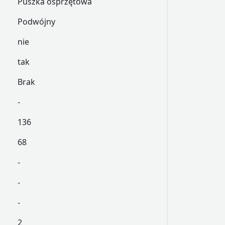
Puszka osprzętowa
Podwójny
nie
tak
Brak
-
136
68
-
-
-
2