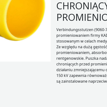
CHRONIĄC
PROMIENI
Verbindungsstutzen (9060-7
promieniowaniem firmy KA
stosowanym w celach medyc
Ze względu na dużą gęstoś
promieniowaniem, absorbow
rentgenowskie. Puszka nada
chroniących przed promieni
działaniu zmniejszającemu 
150 kV zapewnia równoważni
są zainstalowane naprzeciw