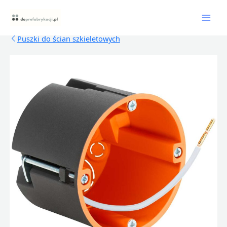
Skip
Mai
to
content
Men
Puszki do ścian szkieletowych