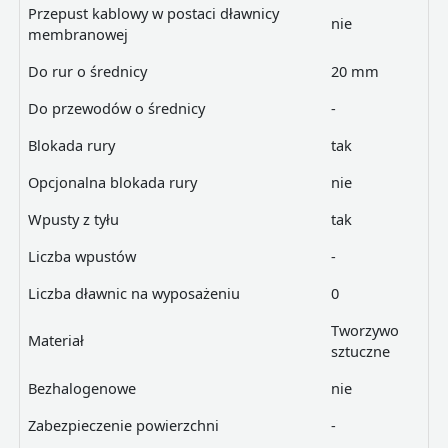
Przepust kablowy w postaci dławnicy
nie
membranowej
Do rur o średnicy
20 mm
Do przewodów o średnicy
-
Blokada rury
tak
Opcjonalna blokada rury
nie
Wpusty z tyłu
tak
Liczba wpustów
-
Liczba dławnic na wyposażeniu
0
Tworzywo
Materiał
sztuczne
Bezhalogenowe
nie
Zabezpieczenie powierzchni
-