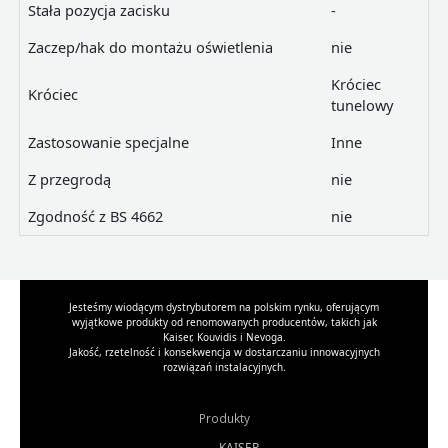
Stała pozycja zacisku
-
Zaczep/hak do montażu oświetlenia
nie
Króciec
Króciec
tunelowy
Zastosowanie specjalne
Inne
Z przegrodą
nie
Zgodność z BS 4662
nie
Jesteśmy wiodącym dystrybutorem na polskim rynku, oferującym
wyjątkowe produkty od renomowanych producentów, takich jak
Kaiser, Kouvidis i Nevoga.
Jakość, rzetelność i konsekwencja w dostarczaniu innowacyjnych
rozwiązań instalacyjnych.
Produkty
KAISER