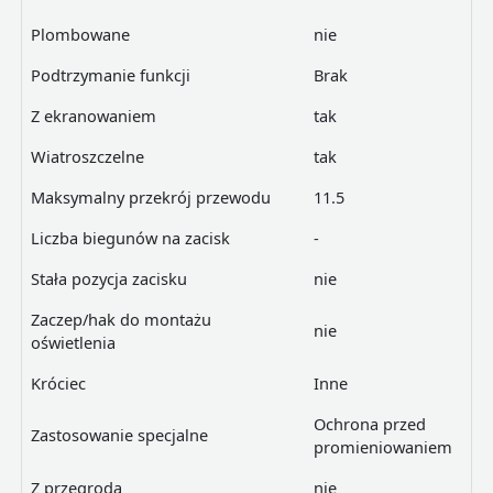
Plombowane
nie
Podtrzymanie funkcji
Brak
Z ekranowaniem
tak
Wiatroszczelne
tak
Maksymalny przekrój przewodu
11.5
Liczba biegunów na zacisk
-
Stała pozycja zacisku
nie
Zaczep/hak do montażu
nie
oświetlenia
Króciec
Inne
Ochrona przed
Zastosowanie specjalne
promieniowaniem
Z przegrodą
nie