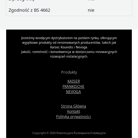
Zgodność z BS 4662
nie
Jesteśmy wiodącym dystrybutorem na polskim rynku, oferującym
wyjątkowe produkty od renomowanych producentów, takich jak
Kaiser, Kouvidis i Nevoga.
Jakość, rzetelność i konsekwencja w dostarczaniu innowacyjnych
rozwiązań instalacyjnych.
Produkty
KAISER
FRÄNKISCHE
NEVOGA
Strona Główna
Kontakt
Polityka prywatności
Copyright © 2026 Rewolucyjne Rozwiązania Instalacyjne