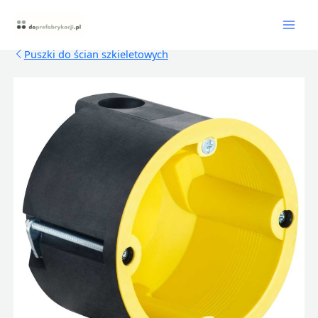
Skip
Mai
to
content
Men
Puszki do ścian szkieletowych