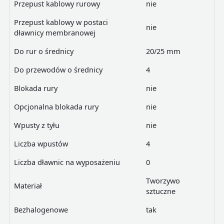
Przepust kablowy rurowy
nie
Przepust kablowy w postaci
nie
dławnicy membranowej
Do rur o średnicy
20/25 mm
Do przewodów o średnicy
4
Blokada rury
nie
Opcjonalna blokada rury
nie
Wpusty z tyłu
nie
Liczba wpustów
4
Liczba dławnic na wyposażeniu
0
Tworzywo
Materiał
sztuczne
Bezhalogenowe
tak