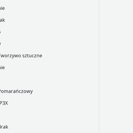
nie
tak
6
0
Tworzywo sztuczne
nie
Pomarańczowy
IP3X
Brak