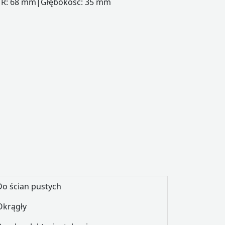
y Ř: 68 mm|Głębokość: 35 mm
Do ścian pustych
Okrągły