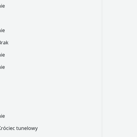
nie
nie
Brak
nie
nie
nie
Króciec tunelowy