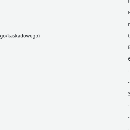
wego/kaskadowego)
-
-
-
-
-