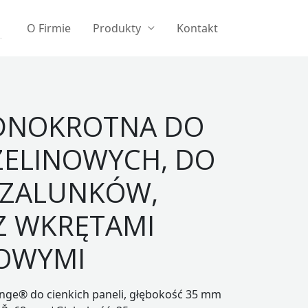
O Firmie
Produkty
Kontakt
EDNOKROTNA DO
ZELINOWYCH, DO
SZALUNKÓW,
Z WKRĘTAMI
OWYMI
nge® do cienkich paneli, głębokość 35 mm