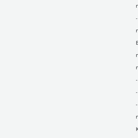
-
-
-
-