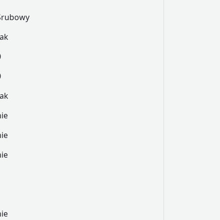
Śrubowy
tak
0
0
tak
nie
nie
nie
nie