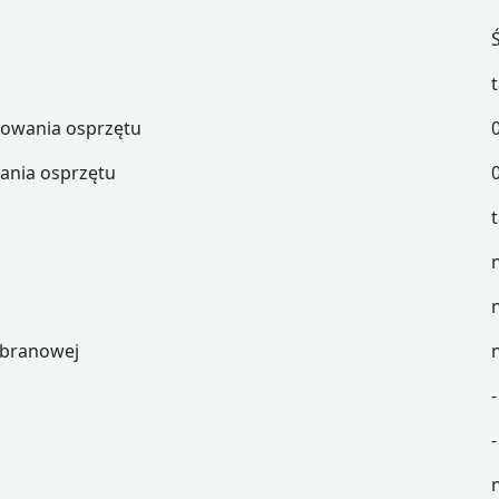
owania osprzętu
ania osprzętu
mbranowej
-
-