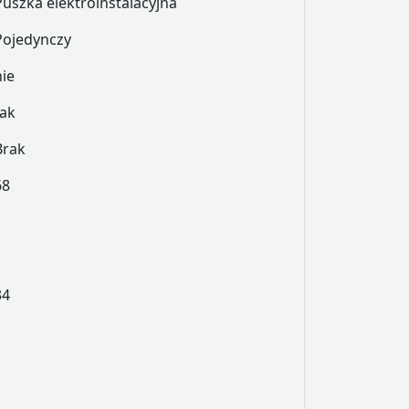
Puszka elektroinstalacyjna
Pojedynczy
nie
tak
Brak
68
34