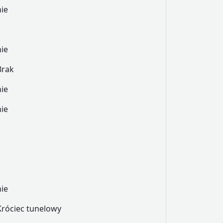
nie
nie
Brak
nie
nie
nie
Króciec tunelowy