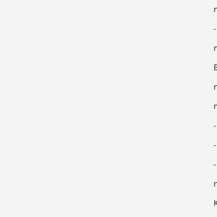
-
-
-
-