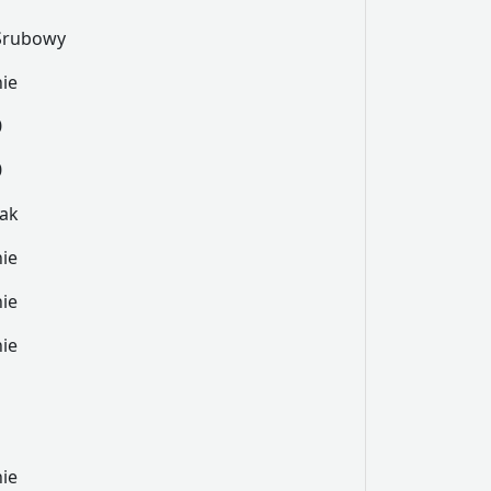
Śrubowy
nie
0
0
tak
nie
nie
nie
nie