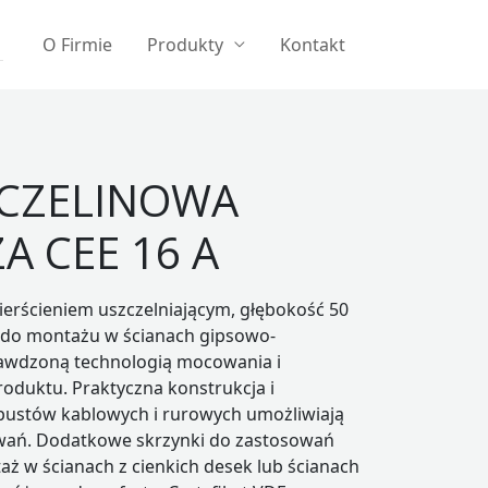
O Firmie
Produkty
Kontakt
ZCZELINOWA
A CEE 16 A
ierścieniem uszczelniającym, głębokość 50
 do montażu w ścianach gipsowo-
awdzoną technologią mocowania i
duktu. Praktyczna konstrukcja i
ustów kablowych i rurowych umożliwiają
wań. Dodatkowe skrzynki do zastosowań
taż w ścianach z cienkich desek lub ścianach