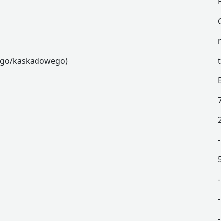
wego/kaskadowego)
-
-
-
-