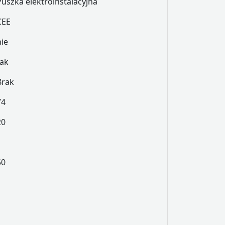
Puszka elektroinstalacyjna
CEE
nie
tak
Brak
74
20
50