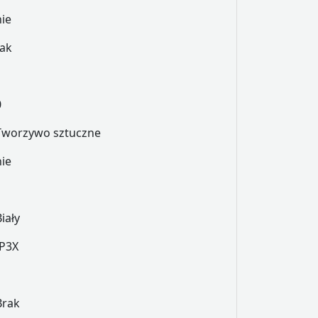
nie
tak
0
Tworzywo sztuczne
nie
iały
IP3X
Brak