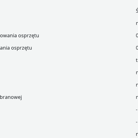
owania osprzętu
ania osprzętu
mbranowej
-
-