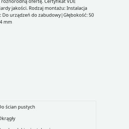
ą różnorodną ofertę. Certyfikat VDE
rdy jakości. Rodzaj montażu: Instalacja
 Do urządzeń do zabudowy|Głębokość: 50
74 mm
Do ścian pustych
Okrągły