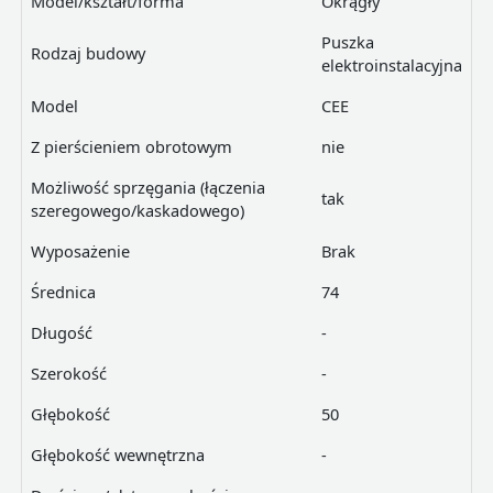
Model/kształt/forma
Okrągły
Puszka
Rodzaj budowy
elektroinstalacyjna
Model
CEE
Z pierścieniem obrotowym
nie
Możliwość sprzęgania (łączenia
tak
szeregowego/kaskadowego)
Wyposażenie
Brak
Średnica
74
Długość
-
Szerokość
-
Głębokość
50
Głębokość wewnętrzna
-