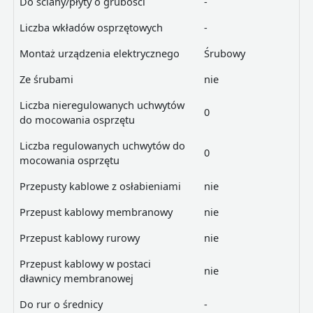
Do ściany/płyty o grubości
-
Liczba wkładów osprzętowych
-
Montaż urządzenia elektrycznego
Śrubowy
Ze śrubami
nie
Liczba nieregulowanych uchwytów
0
do mocowania osprzętu
Liczba regulowanych uchwytów do
0
mocowania osprzętu
Przepusty kablowe z osłabieniami
nie
Przepust kablowy membranowy
nie
Przepust kablowy rurowy
nie
Przepust kablowy w postaci
nie
dławnicy membranowej
Do rur o średnicy
-