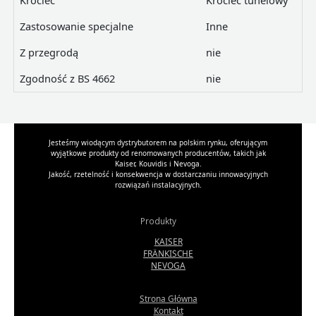
Króciec
Króciec tunelowy
Zastosowanie specjalne
Inne
Z przegrodą
nie
Zgodność z BS 4662
nie
Jesteśmy wiodącym dystrybutorem na polskim rynku, oferującym
wyjątkowe produkty od renomowanych producentów, takich jak
Kaiser, Kouvidis i Nevoga.
Jakość, rzetelność i konsekwencja w dostarczaniu innowacyjnych
rozwiązań instalacyjnych.
Produkty
KAISER
FRÄNKISCHE
NEVOGA
Strona Główna
Kontakt