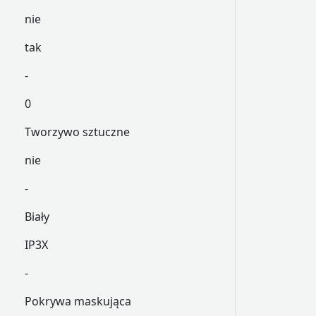
nie
tak
-
0
Tworzywo sztuczne
nie
-
Biały
IP3X
-
Pokrywa maskująca