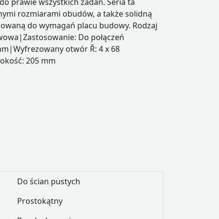
do prawie wszystkich zadań. Seria ta
znymi rozmiarami obudów, a także solidną
sowaną do wymagań placu budowy. Rodzaj
awowa|Zastosowanie: Do połączeń
m|Wyfrezowany otwór Ř: 4 x 68
okość: 205 mm
Do ścian pustych
Prostokątny