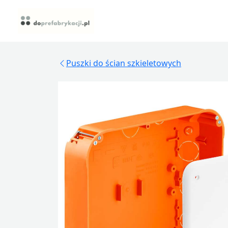
Skip
to
content
Puszki do ścian szkieletowych