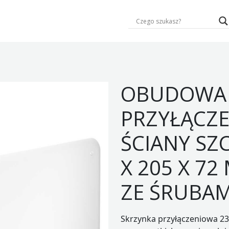
OBUDOWA
PRZYŁĄCZ
ŚCIANY SZ
X 205 X 72
ZE ŚRUBA
Skrzynka przyłączeniowa 235