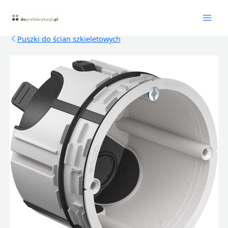
Skip
Mai
to
content
Men
Puszki do ścian szkieletowych