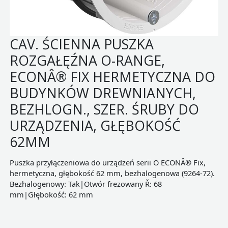
CAV. ŚCIENNA PUSZKA
ROZGAŁĘŹNA O-RANGE,
ECONÂ® FIX HERMETYCZNA DO
BUDYNKÓW DREWNIANYCH,
BEZHLOGN., SZER. ŚRUBY DO
URZĄDZENIA, GŁĘBOKOŚĆ
62MM
Puszka przyłączeniowa do urządzeń serii O ECONÂ® Fix,
hermetyczna, głębokość 62 mm, bezhalogenowa (9264-72).
Bezhalogenowy: Tak|Otwór frezowany Ř: 68
mm|Głębokość: 62 mm