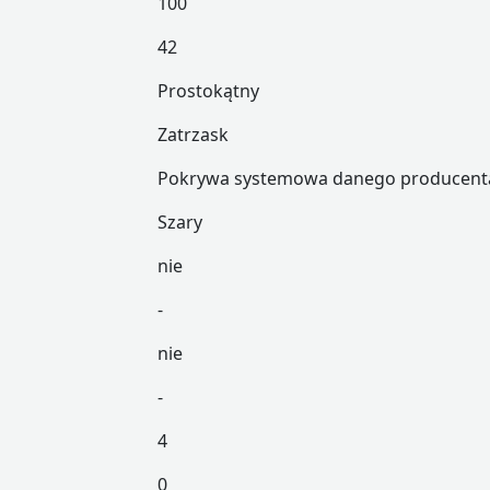
100
42
Prostokątny
Zatrzask
Pokrywa systemowa danego producent
Szary
nie
-
nie
-
4
0