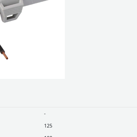
-
125