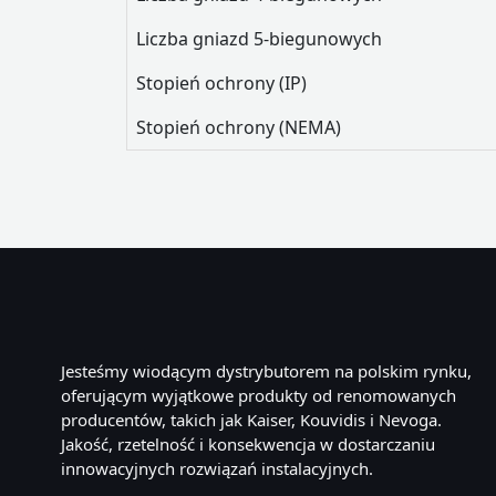
Liczba gniazd 5-biegunowych
Stopień ochrony (IP)
Stopień ochrony (NEMA)
Jesteśmy wiodącym dystrybutorem na polskim rynku,
oferującym wyjątkowe produkty od renomowanych
producentów, takich jak Kaiser, Kouvidis i Nevoga.
Jakość, rzetelność i konsekwencja w dostarczaniu
innowacyjnych rozwiązań instalacyjnych.