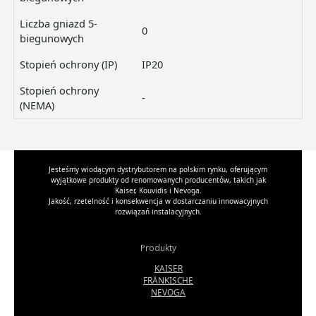
Liczba gniazd 5-
0
biegunowych
Stopień ochrony (IP)
IP20
Stopień ochrony
-
(NEMA)
Jesteśmy wiodącym dystrybutorem na polskim rynku, oferującym
wyjątkowe produkty od renomowanych producentów, takich jak
Kaiser, Kouvidis i Nevoga.
Jakość, rzetelność i konsekwencja w dostarczaniu innowacyjnych
rozwiązań instalacyjnych.
Produkty
KAISER
FRÄNKISCHE
NEVOGA