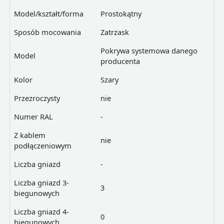
Model/kształt/forma
Prostokątny
Sposób mocowania
Zatrzask
Pokrywa systemowa danego
Model
producenta
Kolor
Szary
Przezroczysty
nie
Numer RAL
-
Z kablem
nie
podłączeniowym
Liczba gniazd
-
Liczba gniazd 3-
3
biegunowych
Liczba gniazd 4-
0
biegunowych