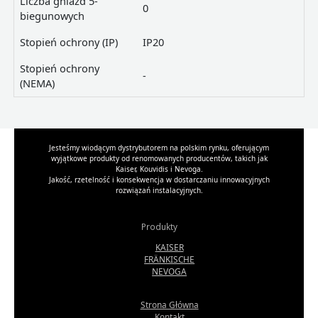
Liczba gniazd 5-
0
biegunowych
Stopień ochrony (IP)
IP20
Stopień ochrony
-
(NEMA)
Jesteśmy wiodącym dystrybutorem na polskim rynku, oferującym
wyjątkowe produkty od renomowanych producentów, takich jak
Kaiser, Kouvidis i Nevoga.
Jakość, rzetelność i konsekwencja w dostarczaniu innowacyjnych
rozwiązań instalacyjnych.
Produkty
KAISER
FRÄNKISCHE
NEVOGA
Strona Główna
Kontakt