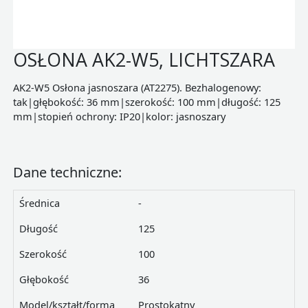
OSŁONA AK2-W5, LICHTSZARA
AK2-W5 Osłona jasnoszara (AT2275). Bezhalogenowy:
tak|głębokość: 36 mm|szerokość: 100 mm|długość: 125
mm|stopień ochrony: IP20|kolor: jasnoszary
Dane techniczne:
Średnica
-
Długość
125
Szerokość
100
Głębokość
36
Model/kształt/forma
Prostokątny